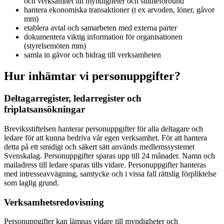
och verksamhet till myndigheter och studieförbund
hantera ekonomiska transaktioner (t ex arvoden, löner, gåvor
mm)
etablera avtal och samarbeten med externa parter
dokumentera viktig information för organisationen
(styrelsemöten mm)
samla in gåvor och bidrag till verksamheten
Hur inhämtar vi personuppgifter?
Deltagarregister, ledarregister och
friplatsansökningar
Breviksstiftelsen hanterar personuppgifter för alla deltagare och
ledare för att kunna bedriva vår egen verksamhet. För att hantera
detta på ett smidigt och säkert sätt används medlemssystemet
Svenskalag. Personuppgifter sparas upp till 24 månader. Namn och
mailadress till ledare sparas tills vidare. Personuppgifter hanteras
med intresseavvägning, samtycke och i vissa fall rättslig förpliktelse
som laglig grund.
Verksamhetsredovisning
Personuppgifter kan lämnas vidare till myndigheter och