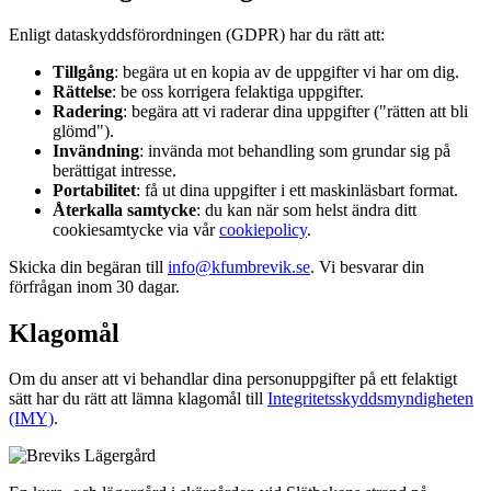
Enligt dataskyddsförordningen (GDPR) har du rätt att:
Tillgång
: begära ut en kopia av de uppgifter vi har om dig.
Rättelse
: be oss korrigera felaktiga uppgifter.
Radering
: begära att vi raderar dina uppgifter ("rätten att bli
glömd").
Invändning
: invända mot behandling som grundar sig på
berättigat intresse.
Portabilitet
: få ut dina uppgifter i ett maskinläsbart format.
Återkalla samtycke
: du kan när som helst ändra ditt
cookiesamtycke via vår
cookiepolicy
.
Skicka din begäran till
info@kfumbrevik.se
. Vi besvarar din
förfrågan inom 30 dagar.
Klagomål
Om du anser att vi behandlar dina personuppgifter på ett felaktigt
sätt har du rätt att lämna klagomål till
Integritetsskyddsmyndigheten
(IMY)
.