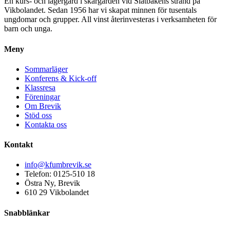
En kurs- och lägergård i skärgården vid Slätbakens strand på
Vikbolandet. Sedan 1956 har vi skapat minnen för tusentals
ungdomar och grupper. All vinst återinvesteras i verksamheten för
barn och unga.
Meny
Sommarläger
Konferens & Kick-off
Klassresa
Föreningar
Om Brevik
Stöd oss
Kontakta oss
Kontakt
info@kfumbrevik.se
Telefon: 0125-510 18
Östra Ny, Brevik
610 29 Vikbolandet
Snabblänkar