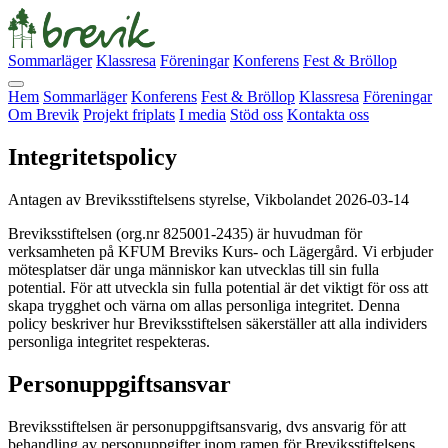
Sommarläger
Klassresa
Föreningar
Konferens
Fest & Bröllop
Hem
Sommarläger
Konferens
Fest & Bröllop
Klassresa
Föreningar
Om Brevik
Projekt friplats
I media
Stöd oss
Kontakta oss
Integritetspolicy
Antagen av Breviksstiftelsens styrelse, Vikbolandet 2026-03-14
Breviksstiftelsen (org.nr 825001-2435) är huvudman för
verksamheten på KFUM Breviks Kurs- och Lägergård. Vi erbjuder
mötesplatser där unga människor kan utvecklas till sin fulla
potential. För att utveckla sin fulla potential är det viktigt för oss att
skapa trygghet och värna om allas personliga integritet. Denna
policy beskriver hur Breviksstiftelsen säkerställer att alla individers
personliga integritet respekteras.
Personuppgiftsansvar
Breviksstiftelsen är personuppgiftsansvarig, dvs ansvarig för att
behandling av personuppgifter inom ramen för Breviksstiftelsens