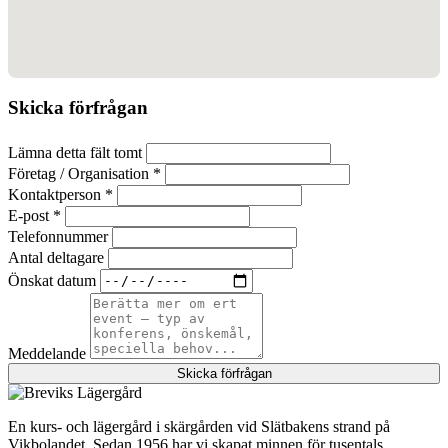
Skicka förfrågan
Lämna detta fält tomt
Företag / Organisation *
Kontaktperson *
E-post *
Telefonnummer
Antal deltagare
Önskat datum
Meddelande
Skicka förfrågan
En kurs- och lägergård i skärgården vid Slätbakens strand på
Vikbolandet. Sedan 1956 har vi skapat minnen för tusentals