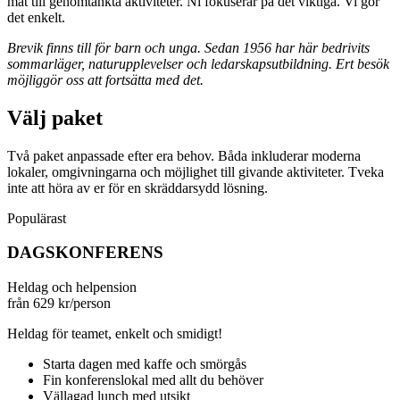
mat till genomtänkta aktiviteter. Ni fokuserar på det viktiga. Vi gör
det enkelt.
Brevik finns till för barn och unga. Sedan 1956 har här bedrivits
sommarläger, naturupplevelser och ledarskapsutbildning. Ert besök
möjliggör oss att fortsätta med det.
Välj
paket
Två paket anpassade efter era behov. Båda inkluderar moderna
lokaler, omgivningarna och möjlighet till givande aktiviteter. Tveka
inte att höra av er för en skräddarsydd lösning.
Populärast
DAGSKONFERENS
Heldag och helpension
från
629
kr/person
Heldag för teamet, enkelt och smidigt!
Starta dagen med kaffe och smörgås
Fin konferenslokal med allt du behöver
Vällagad lunch med utsikt