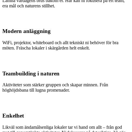
Lämna vardagens brus bakom er. Här kan ni fokusera på ert team,
era mål och naturens stillhet.
Modern anläggning
WiFi, projektor, whiteboard och allt tekniskt ni behöver för bra
möten. Fräscha lokaler i skärgården helt enkelt.
Teambuilding i naturen
Aktiviteter som stärker gruppen och skapar minnen. Från
höghöjdsbana till lugna promenader.
Enkelhet
Likväl som ändamålsenliga lokaler tar vi hand om allt – från god