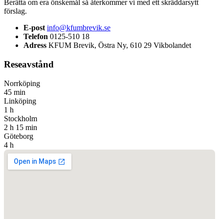
Berätta om era önskemål så återkommer vi med ett skräddarsytt
förslag.
E-post
info@kfumbrevik.se
Telefon
0125-510 18
Adress
KFUM Brevik, Östra Ny, 610 29 Vikbolandet
Reseavstånd
Norrköping
45 min
Linköping
1 h
Stockholm
2 h 15 min
Göteborg
4 h