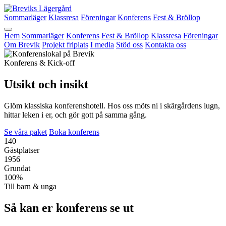
Sommarläger
Klassresa
Föreningar
Konferens
Fest & Bröllop
Hem
Sommarläger
Konferens
Fest & Bröllop
Klassresa
Föreningar
Om Brevik
Projekt friplats
I media
Stöd oss
Kontakta oss
Konferens & Kick-off
Utsikt och
insikt
Glöm klassiska konferenshotell. Hos oss möts ni i skärgårdens lugn,
hittar leken i er, och gör gott på samma gång.
Se våra paket
Boka konferens
140
Gästplatser
1956
Grundat
100%
Till barn & unga
Så kan er
konferens
se ut