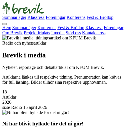
Sommarläger
Klassresa
Föreningar
Konferens
Fest & Bröllop
Hem
Sommarläger
Konferens
Fest & Bröllop
Klassresa
Föreningar
Om Brevik
Projekt friplats
I media
Stöd oss
Kontakta oss
Radio och nyhetsartiklar
Brevik i
media
Nyheter, reportage och debattartiklar om KFUM Brevik.
Artiklarna länkas till respektive tidning. Prenumeration kan krävas
för full läsning. Bilder tillhör sina respektive upphovsmän.
18
Artiklar
2026
sr.se
Radio
15 april 2026
Ni har blivit hyllade för det ni gör!