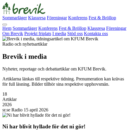
Sommarläger
Klassresa
Föreningar
Konferens
Fest & Bröllop
Hem
Sommarläger
Konferens
Fest & Bröllop
Klassresa
Föreningar
Om Brevik
Projekt friplats
I media
Stöd oss
Kontakta oss
Radio och nyhetsartiklar
Brevik i
media
Nyheter, reportage och debattartiklar om KFUM Brevik.
Artiklarna länkas till respektive tidning. Prenumeration kan krävas
för full läsning. Bilder tillhör sina respektive upphovsmän.
18
Artiklar
2026
sr.se
Radio
15 april 2026
Ni har blivit hyllade för det ni gör!